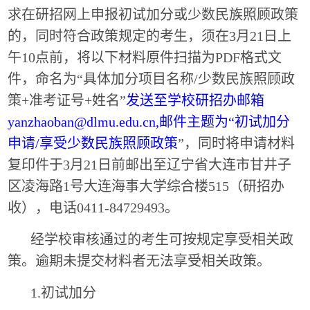
求在研招网上申报初试加分或少数民族照顾政策
的，同时符合政策规定的考生，须在
3月21日上
午10点前，将以下材料原件扫描为PDF格式文
件，命名为“具体加分项目名称/少数民族照顾政
策+准考证号+姓名
”
发送至学校研招办邮箱
yanzhaoban@dlmu.edu.cn,邮件主题为“初试加分
申请/享受少数民族照顾政策
”
，同时将申请材料
复印件于
3月21日
前邮出至辽宁省大连市甘井子
区凌海路
1号大连海事大学综合楼515（研招办
收），电话0411-84729493。
经学校审核通过的考生可按规定享受相关政
策。逾期未提交材料者无法享受相关政策。
1.初试加分